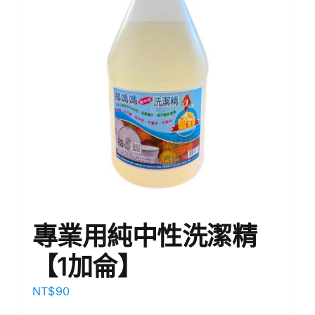
專業用純中性洗潔精
【1加侖】
NT$
90