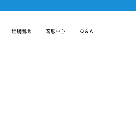
經銷園地
客服中心
Q & A