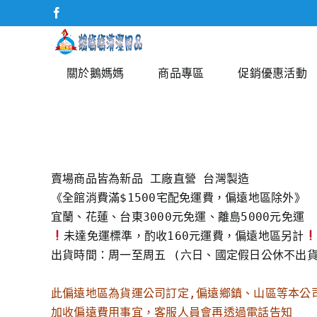
Skip
Facebook
to
content
關於鵝媽媽
商品專區
促銷優惠活動
賣場商品皆為新品 工廠直營 台灣製造

《全館消費滿$1500宅配免運費，偏遠地區除外》

未達免運標準，酌收160元運費，偏遠地區另計
出貨時間：周一至周五 (六日、國定假日公休不出貨)
此偏遠地區為貨運公司訂定,偏遠鄉鎮、山區等本公
加收偏遠費用事宜，客服人員會再透過電話告知