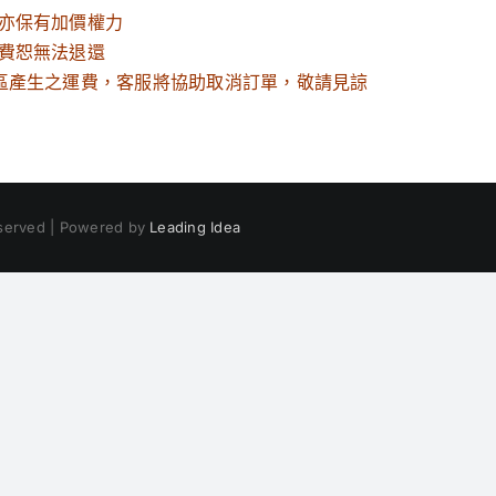
亦保有加價權力
費恕無法退還
區產生之運費，客服將協助取消訂單，敬請見諒
eserved | Powered by
Leading Idea