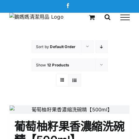
Skip
Facebook
to
content
Sort by
Default Order
Show
12 Products
葡萄柚籽果香濃縮洗碗