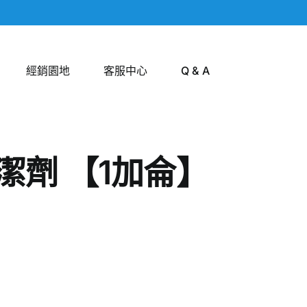
經銷園地
客服中心
Q & A
潔劑 【1加侖】