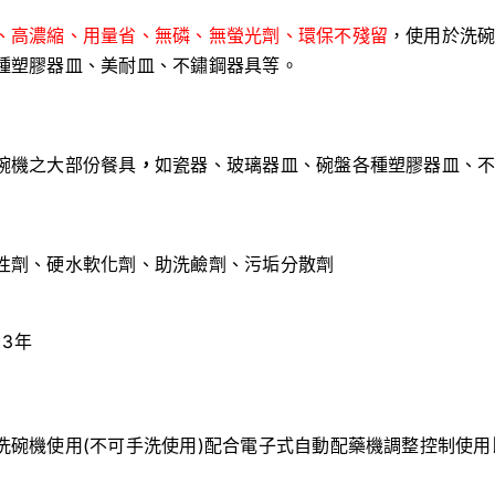
、高濃縮、用量省、無磷、無螢光劑、環保不殘留
，使用於洗
種塑膠器皿、美耐皿、不鏽鋼器具等。
碗機之大部份餐具
，
如瓷器、玻璃器皿、碗盤各種塑膠器皿、不
性劑、硬水軟化劑、助洗鹼劑、污垢分散劑
3年
】
洗碗機使用(不可手洗使用)配合電子式自動配藥機調整控制使
】