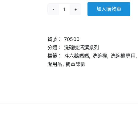
加入購物車
洗
碗
機
專
貨號：
70500
用
分類：
洗碗機清潔系列
清
標籤：
斗六鵝媽媽
,
洗碗機
,
洗碗機專用
潔
潔用品
,
鵝童樂園
劑
【1
加
侖】
數
量