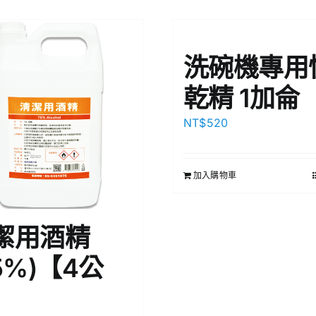
洗碗機專用
乾精 1加侖
NT$
520
加入購物車
潔用酒精
5%)【4公
】