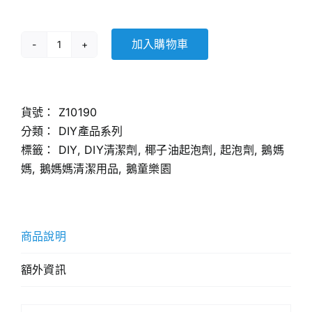
加入購物車
椰
子
油
起
貨號：
Z10190
泡
分類：
DIY產品系列
劑
標籤：
DIY
,
DIY清潔劑
,
椰子油起泡劑
,
起泡劑
,
鵝媽
【1
媽
,
鵝媽媽清潔用品
,
鵝童樂園
公
斤】
數
商品說明
量
額外資訊