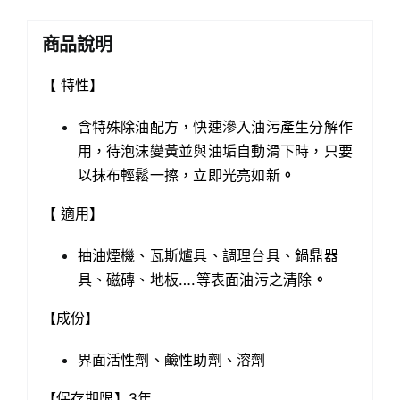
(輕
油
商品說明
汙)
【4000cc】
【 特性】
數
量
含特殊除油配方，快速滲入油污產生分解作
用，待泡沫變黃並與油垢自動滑下時，只要
以抹布輕鬆一擦，立即光亮如新
。
【 適用】
抽油煙機、瓦斯爐具、調理台具、鍋鼎器
具、磁磚、地板….等表面油污之清除
。
【成份】
界面活性劑、鹼性助劑、溶劑
【保存期限】3年