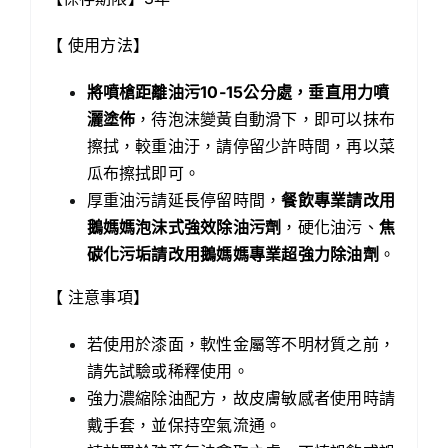
【 使用方法】
將噴槍距離油污10-15公分處，垂直用力噴
灑塗佈
，待泡沫變黃自動滑下，即可以抹布
擦拭，較重油汙，請停留少許時間，再以菜
瓜布擦拭即可。
厚重油污請延長停留時間，
餐飲專業請改用
鵝媽媽泡沫式強效除油污劑
，硬化油污、
焦
碳化污垢請改用鵝媽媽專業超強力除油劑
。
【 注意事項】
若使用於漆面，軟性金屬等不明材質之前，
請先試驗或稀釋使用。
強力濃縮除油配方，故皮膚敏感者使用時請
戴手套，並保持空氣流通。