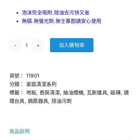
泡沫完全吸附.除油去污快又省
無磷.無螢光劑.無壬基酚請安心使用
加入購物車
廚
房
多
功
貨號：
11901
能
分類：
家庭清潔系列
強
標籤：
地板
,
廚房清潔
,
抽油煙機
,
瓦斯爐具
,
磁磚
,
調
效
理台具
,
鍋鼎器具
,
除油污劑
除
油
污
商品說明
劑