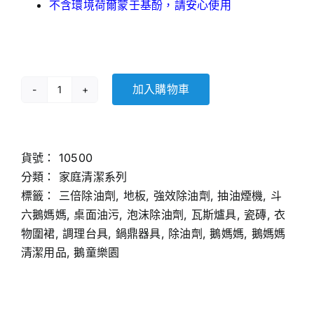
不含環境荷爾蒙壬基酚，請安心使用
加入購物車
三
倍
濃
縮
貨號：
10500
泡
分類：
家庭清潔系列
沫
標籤：
三倍除油劑
,
地板
,
強效除油劑
,
抽油煙機
,
斗
式
六鵝媽媽
,
桌面油污
,
泡沫除油劑
,
瓦斯爐具
,
瓷磚
,
衣
強
物圍裙
,
調理台具
,
鍋鼎器具
,
除油劑
,
鵝媽媽
,
鵝媽媽
效
清潔用品
,
鵝童樂園
除
油
劑