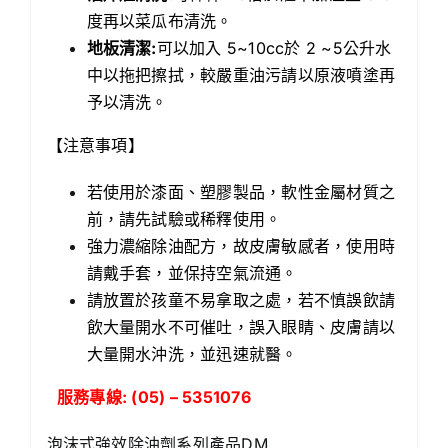
度再以菜瓜布清洗。
地板清潔:
可以加入 5~10cc於 2 ~5公升水
中以拖把擦拭，較嚴重油污請以原液噴塗再
予以清洗。
【注意事項】
若使用於漆面、塑膠製品，軟性金屬材質之
前，請先試驗或稀釋使用。
強力濃縮除油配方，故皮膚敏感者，使用時
請戴手套，並保持空氣流通。
請放置於孩童不易拿取之處，若不慎誤飲請
飲大量開水不可催吐，誤入眼睛、皮膚請以
大量開水沖洗，並迅速就醫。
服務專線: (05) – 5351076
泡沫式強效除油劑系列產品DM