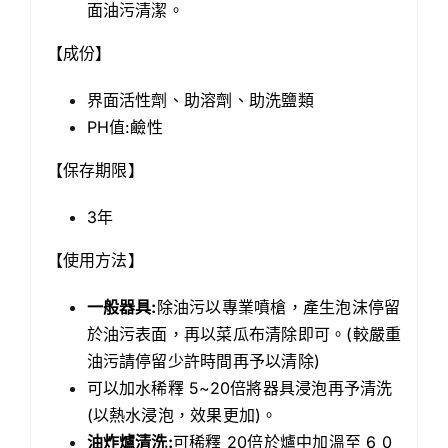
面油污清潔。
【成份】
界面活性劑、助溶劑、助洗鹽類
PH值:鹼性
【保存期限】
3年
【使用方法】
一般器具:
除油污以專業噴槍，產生泡沫停留
於油污表面，再以菜瓜布清除即可。(較嚴重
油污請停留少許時間再予以清除)
可以加水稀釋 5~20倍將器具浸泡再予清洗
(以熱水浸泡，效果更加)。
油炸爐清洗:
可稀釋 20倍於爐中加溫至 6 0